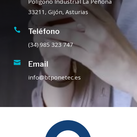
Polígono Industrial La Peñona
33211, Gijón, Asturias

Teléfono
(34) 985 323 747

Email
info@btponetec.es