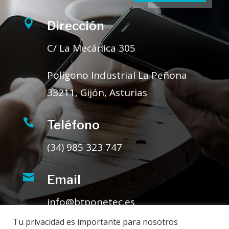

Dirección
C/ La Mecánica 305
Polígono Industrial La Peñona
33211, Gijón, Asturias

Teléfono
(34) 985 323 747

Email
info@btponetec.es
Tu privacidad es importante para nosotros