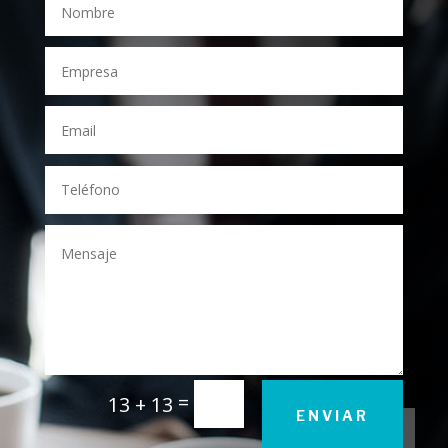
=
13 + 13
ENVIAR