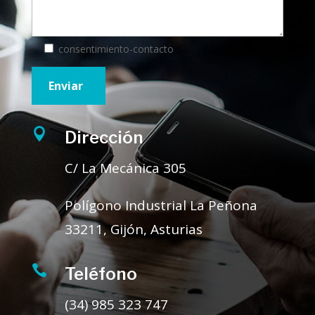
consentimiento-contacto

Dirección
C/ La Mecánica 305
Polígono Industrial La Peñona
33211, Gijón, Asturias

Teléfono
(34) 985 323 747