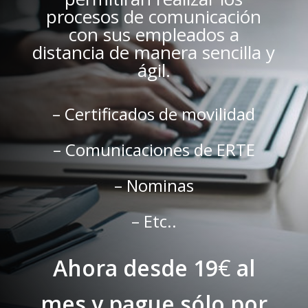
procesos de comunicación
con sus
empleados a
distancia de manera sencilla y
ágil.
– Certificados de movilidad
– Comunicaciones de ERTE
– Nominas
– Etc..
Ahora desde 19
€
al
mes y pague sólo por